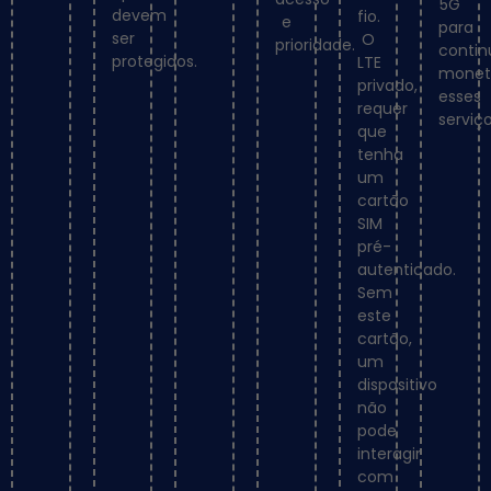
5G
devem
fio.
e
para
ser
O
prioridade.
contin
protegidos.
LTE
monet
privado,
esses
requer
serviço
que
tenha
um
cartão
SIM
pré-
autenticado.
Sem
este
cartão,
um
dispositivo
não
pode
interagir
com