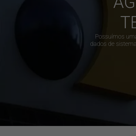
AG
T
Possuímos uma 
dados de sistema