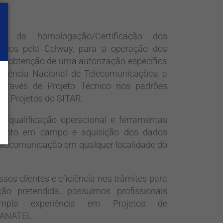
de da homologação/Certificação dos
zados pela Celway, para a operação dos
a obtenção de uma autorização específica
gência Nacional de Telecomunicações, a
 através de Projeto Técnico nos padrões
de Projetos do SITAR.
i qualificação operacional e ferramentas
mento em campo e aquisição dos dados
adiocomunicação em qualquer localidade do
os clientes e eficiência nos trâmites para
ão pretendida, possuímos profissionais
ampla experiência em Projetos de
 ANATEL.