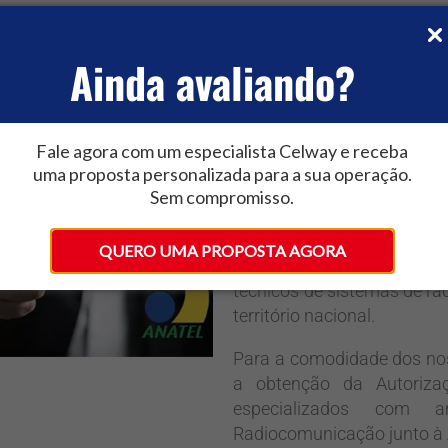
PROJETO E LEGALIZAÇÃO ANATEL
Ainda avaliando?
Além da obrigatorieda
equipamentos comerciali
mesmos se faz necessária 
expedida pela ANATEL – A
Fale agora com um especialista Celway e receba
qual deve ser solicitada
uma proposta personalizada para a sua operação.
Sem compromisso.
estabelecidos pelo Manual 
A equipe da Celway possu
QUERO UMA PROPOSTA AGORA
adequadas para levanta
técnicos de sistemas de r
território nacional.
Para a comodidade dos noss
a obtenção da Autorizaç
especializados com 
Radiocomunicação junto à