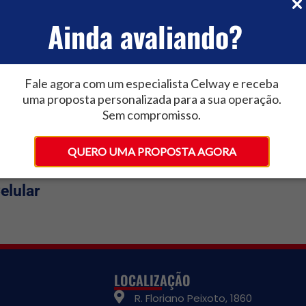
100
Rádios Portáteis
Rádios
Ainda avaliando?
Fale agora com um especialista Celway e receba
uma proposta personalizada para a sua operação.
Sem compromisso.
QUERO UMA PROPOSTA AGORA
icador
Pelco
DVR V
elular
LOCALIZAÇÃO
R. Floriano Peixoto, 1860