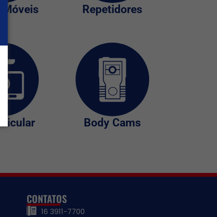
 Móveis
Repetidores
eicular
Body Cams
CONTATOS
16 3911-7700