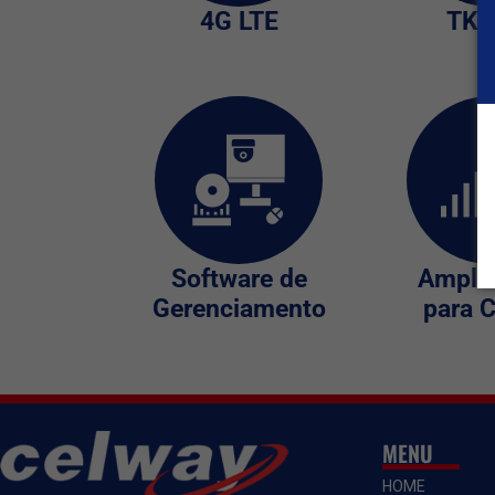
4G LTE
TKL
Software de
Amplif
Gerenciamento
para C
MENU
HOME