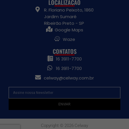
LOCALIZAÇÃO
R. Floriano Peixoto, 1860
Jardim Sumaré
Ribeirão Preto - SP
Google Maps
Waze
CONTATOS
16 3911-7700
16 3911-7700
celway@celway.com.br
ENVIAR
Copyright © 2026
Celway